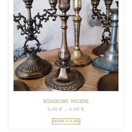
BOUGEOIRS ANCIENS
2,00
€
–
5,00
€
AJOUTER À LA LISTE