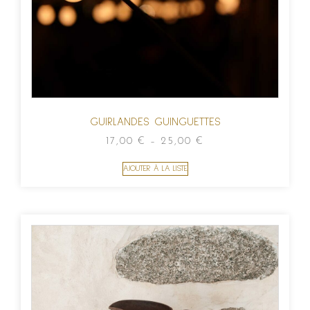
GUIRLANDES GUINGUETTES
17,00
€
–
25,00
€
AJOUTER À LA LISTE