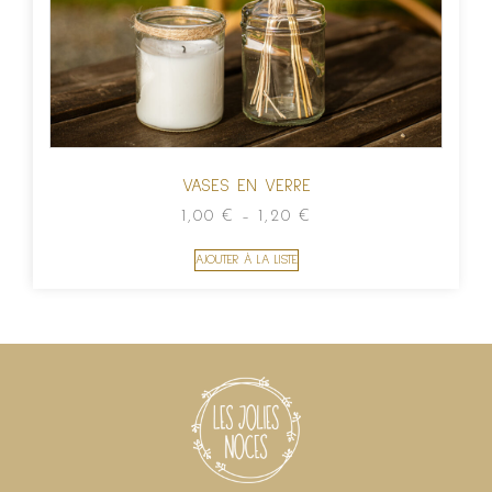
VASES EN VERRE
1,00
€
–
1,20
€
AJOUTER À LA LISTE