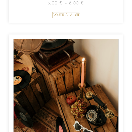
6,00
€
–
8,00
€
AJOUTER À LA LISTE