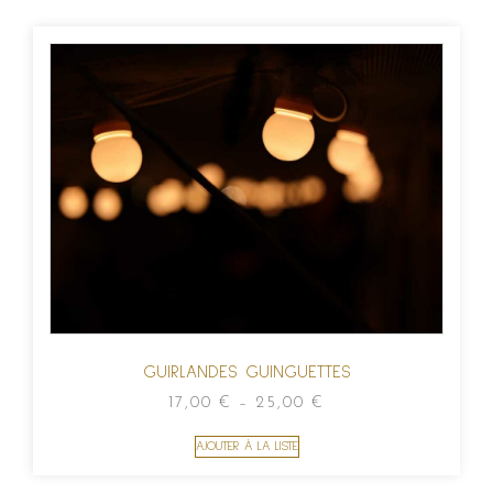
GUIRLANDES GUINGUETTES
17,00
€
–
25,00
€
AJOUTER À LA LISTE