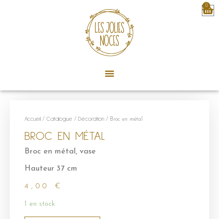
0
Accueil
/
Catalogue
/
Décoration
/ Broc en métal
BROC EN MÉTAL
Broc en métal, vase
Hauteur 37 cm
4,00
€
1 en stock